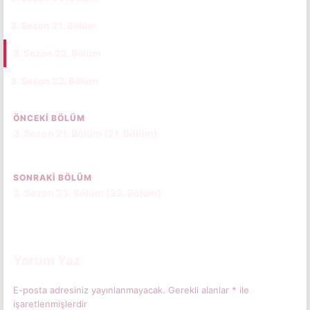
3. Sezon 21. Bölüm
CC
TR
3. Sezon 22. Bölüm
CC
TR
3. Sezon 23. Bölüm
CC
TR
ÖNCEKI BÖLÜM
3. Sezon 21. Bölüm (21. Bölüm)
SONRAKI BÖLÜM
3. Sezon 23. Bölüm (23. Bölüm)
Yorum Yaz
E-posta adresiniz yayınlanmayacak.
Gerekli alanlar
*
ile
işaretlenmişlerdir