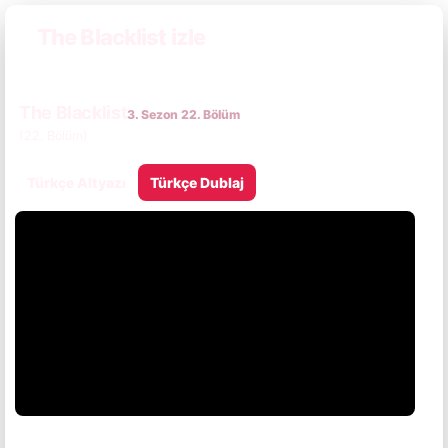
The Blacklist izle
The Blacklist
3. Sezon 22. Bölüm
(22. Bölüm)
Türkçe Altyazı
Türkçe Dublaj