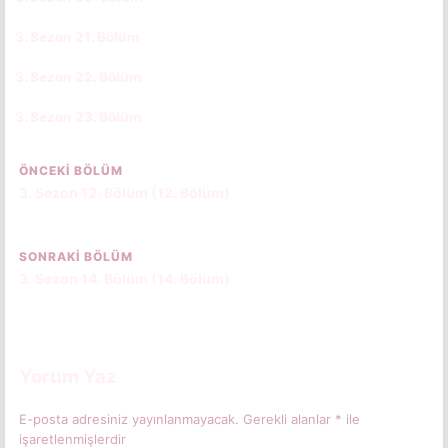
3. Sezon 21. Bölüm
CC
TR
3. Sezon 22. Bölüm
CC
TR
3. Sezon 23. Bölüm
CC
TR
ÖNCEKI BÖLÜM
3. Sezon 12. Bölüm (12. Bölüm)
SONRAKI BÖLÜM
3. Sezon 14. Bölüm (14. Bölüm)
Yorum Yaz
E-posta adresiniz yayınlanmayacak.
Gerekli alanlar
*
ile
işaretlenmişlerdir