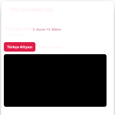
The Blacklist izle
The Blacklist
3. Sezon 13. Bölüm
(13. Bölüm)
Türkçe Altyazı
Türkçe Dublaj