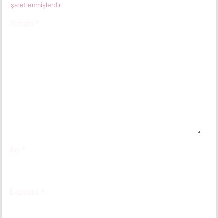
işaretlenmişlerdir
Yorum
*
Ad
*
E-posta
*