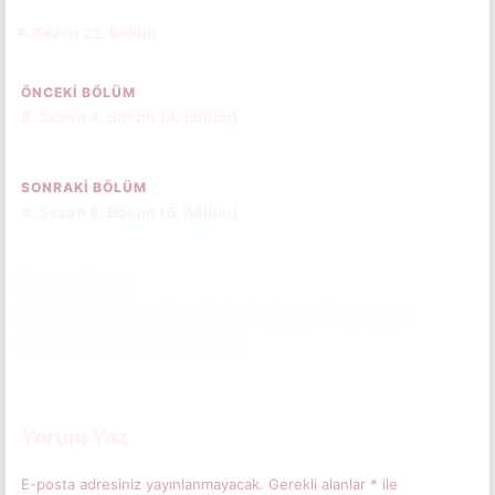
8. Sezon 22. Bölüm
CC
ÖNCEKI BÖLÜM
8. Sezon 4. Bölüm (4. Bölüm)
SONRAKI BÖLÜM
8. Sezon 6. Bölüm (6. Bölüm)
Bölüm Özeti
Ekip, hırsızlıktan banka soygunculuğuna, birçok suçta
uzmanlaşmış bir örgütü araştırır.
Bölüm özetini okumak için tıkla.
(Spoiler İçerebilir)
Yorum Yaz
E-posta adresiniz yayınlanmayacak.
Gerekli alanlar
*
ile