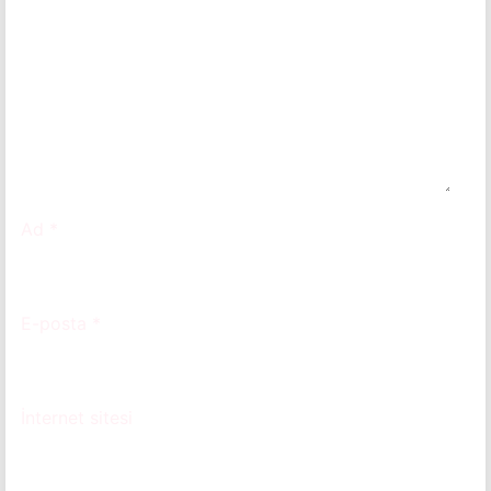
Ad
*
E-posta
*
İnternet sitesi