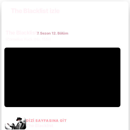
The Blacklist izle
The Blacklist
7. Sezon 12. Bölüm
(Cornelius Ruck (No. 155))
DIZI SAYFASINA GIT
The Blacklist