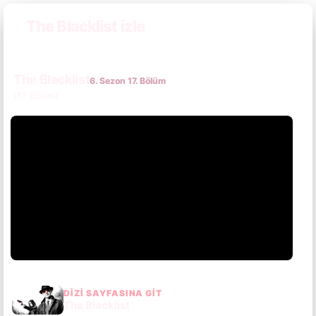
The Blacklist izle
The Blacklist
6. Sezon 17. Bölüm
(17. Bölüm)
DIZI SAYFASINA GIT
The Blacklist