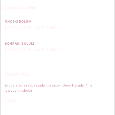
6. Sezon 22. Bölüm
CC
ÖNCEKI BÖLÜM
6. Sezon 16. Bölüm (16. Bölüm)
SONRAKI BÖLÜM
6. Sezon 18. Bölüm (18. Bölüm)
Yorum Yaz
E-posta adresiniz yayınlanmayacak.
Gerekli alanlar
*
ile
işaretlenmişlerdir
Yorum
*