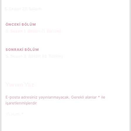
5. Sezon 22. Bölüm
CC
ÖNCEKI BÖLÜM
5. Sezon 1. Bölüm (1. Bölüm)
SONRAKI BÖLÜM
5. Sezon 3. Bölüm (3. Bölüm)
Yorum Yaz
E-posta adresiniz yayınlanmayacak.
Gerekli alanlar
*
ile
işaretlenmişlerdir
Yorum
*