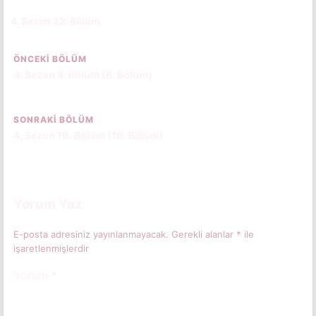
4. Sezon 22. Bölüm
CC
ÖNCEKI BÖLÜM
4. Sezon 8. Bölüm (8. Bölüm)
SONRAKI BÖLÜM
4. Sezon 10. Bölüm (10. Bölüm)
Yorum Yaz
E-posta adresiniz yayınlanmayacak.
Gerekli alanlar
*
ile
işaretlenmişlerdir
Yorum
*