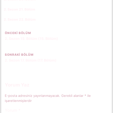
2. Sezon 21. Bölüm
CC
TR
2. Sezon 22. Bölüm
CC
TR
ÖNCEKI BÖLÜM
2. Sezon 15. Bölüm (15. Bölüm)
SONRAKI BÖLÜM
2. Sezon 17. Bölüm (17. Bölüm)
Yorum Yaz
E-posta adresiniz yayınlanmayacak.
Gerekli alanlar
*
ile
işaretlenmişlerdir
Yorum
*