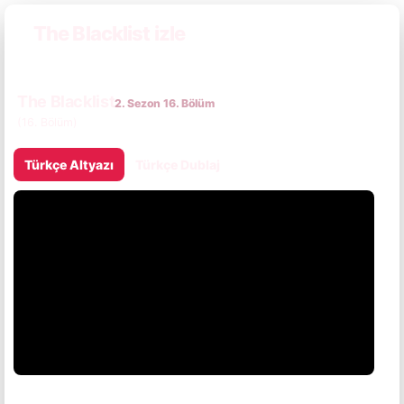
The Blacklist izle
The Blacklist
2. Sezon 16. Bölüm
(16. Bölüm)
Türkçe Altyazı
Türkçe Dublaj